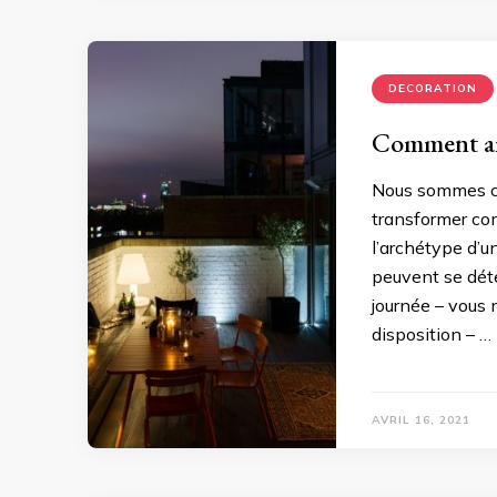
DECORATION
Comment amé
Nous sommes con
transformer co
l’archétype d’u
peuvent se déte
journée – vous 
disposition – …
AVRIL 16, 2021