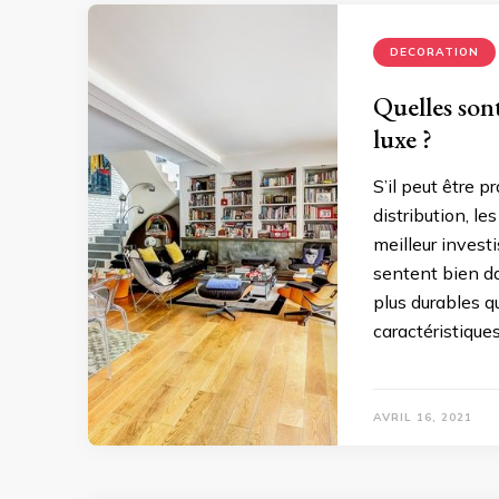
DECORATION
Quelles son
luxe ?
S’il peut être 
distribution, l
meilleur invest
sentent bien d
plus durables q
caractéristique
AVRIL 16, 2021