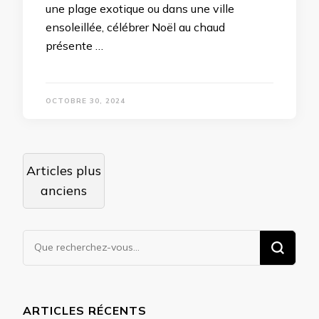
une plage exotique ou dans une ville
ensoleillée, célébrer Noël au chaud
présente …
OCTOBRE 30, 2024
Navigation
Articles plus
des
anciens
articles
Vous
recherchiez
quelque
chose ?
ARTICLES RÉCENTS