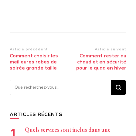
Navigation
Article précédent
Article suivant
Comment choisir les
Comment rester au
d’article
meilleures robes de
chaud et en sécurité
soirée grande taille
pour le quad en hiver
Vous
recherchiez
quelque
chose ?
ARTICLES RÉCENTS
Quels services sont inclus dans une