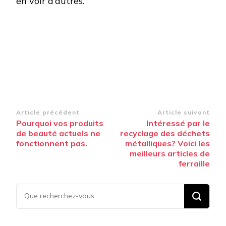
en voir d’autres.
Navigation
Article précédent
Article suivant
Pourquoi vos produits
Intéressé par le
d’article
de beauté actuels ne
recyclage des déchets
fonctionnent pas.
métalliques? Voici les
meilleurs articles de
ferraille
Vous
recherchiez
quelque