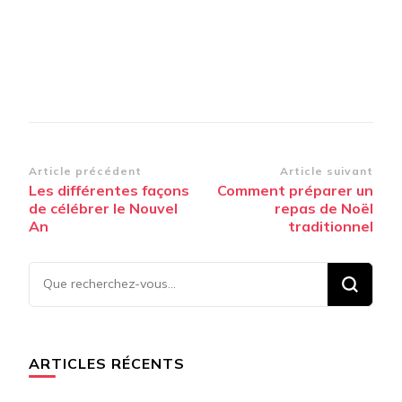
Navigation
Article précédent
Article suivant
Les différentes façons
Comment préparer un
d’article
de célébrer le Nouvel
repas de Noël
An
traditionnel
Vous
recherchiez
quelque
chose ?
ARTICLES RÉCENTS